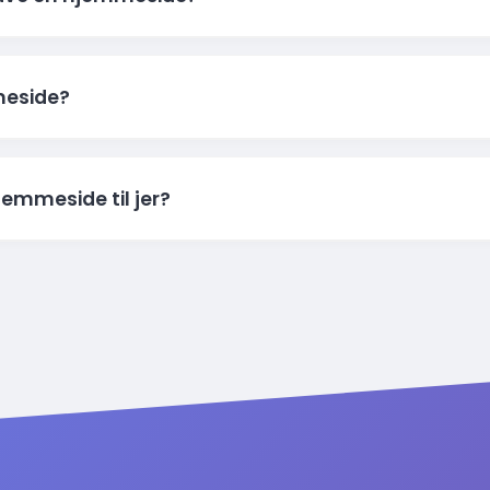
nel og brug
Filmanager
. Her kan du uploade, rette og slette 
ks. FileZilla) på din PC eller Mac. Med FTP kan du nemt træ
 et team af webudviklere tilknyttet. Skriv en besked til os, så
meside?
t. En mindre hjemmeside til erhverv starter typisk fra 2.2
jemmeside til jer?
 professionelle billeder (eller dine egne), kontaktformularer
tagram. Vi slipper dig ikke før du er tilfreds med resultate
teservice. Som regel er det ikke noget problem at flytte din 
n med dine nuværende login oplysninger, så klarer vi resten