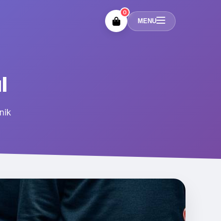
0
MENU
l
nik