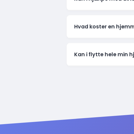
Log ind i dit kontrolpa
Brug en
FTP klient
(f.e
over på serveren.
Ja, det kan vi godt. Vi har
Hvad koster en hjem
møde om dine behov.
Prisen afhænger af omfange
Kan i flytte hele min h
Dette inkluderer opsætning,
medier som Facebook og Ins
Ja! Vi tilbyder gratis flyt
Skriv en mail til supporte