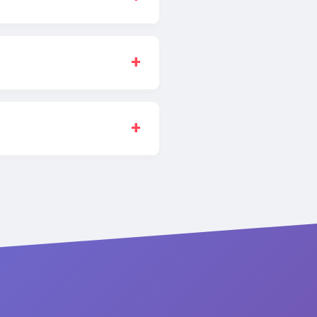
filer direkte i browseren.
kke filer fra din computer
 aftaler vi et uforpligtende
00 kr.
, og integration til sociale
t.
hjemmeside uden nedetid.
.